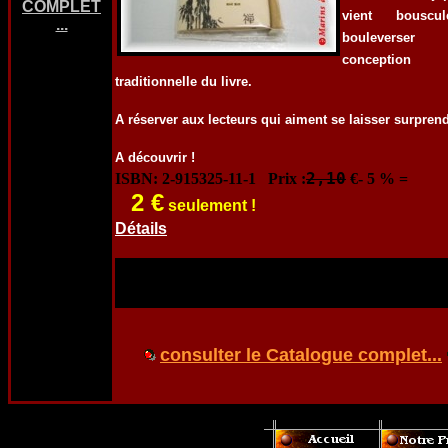
COMPLET
vient bouscu
...
boulevers
conception
traditionnelle du livre.
A réserver aux lecteurs qui aiment se laisser surprend
A découvrir !
2,10
ISBN: 2-915325-11-1 Prix :
€- 5 % =
2 €
seulement !
Détails
c
onsulter le Catalogue compl
et...