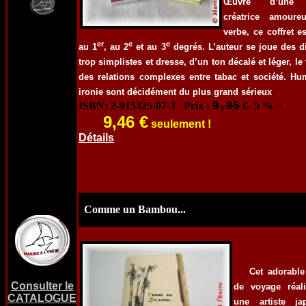
Œuvre d’une 
créatrice amoure
verbe, ce coffret es
er
e
e
au 1
, au 2
et au 3
degrés. L
’auteur
se joue
des d
trop simplistes
et
dresse, d’un
ton décalé et léger
, le
des relations complexes entre tabac et société
. Hu
ironie sont décidément du plus grand s
érieux
.
9,95
ISBN: 2-915325-07-3 Prix :
€- 5 % =
9,46 €
seulement !
Détails
Comme un Bambou...
Cet adorable 
Consulter le
de voyage réal
CATALOGUE
une artiste ja