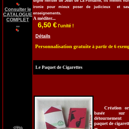
digne héritier de Jean de La Fontaine, ils mêlent hu
ironie pour mieux poser de judicieux et sav
Consulter le
enseignements.
CATALOGUE
A méditer...
COMPLET
6,50 €
...
l'unité !
Détails
Personnalisation gratuite
à partir de 6 exemp
Le Paquet de Cigarettes
Création or
basée su
détournement
paquet de cigarett