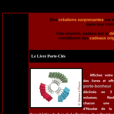
Des
créations surprenantes
par l
dans leur con
Ces oeuvres, basées sur le
dé
constituent des
cadeaux ori
Le Livre Porte-Clés
Affichez votr
des livres et off
porte-bonheur
déclinés en 3 
volumes. Renf
chacun une 
d'Houdar de la 